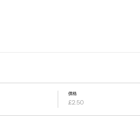
價格
£2.50