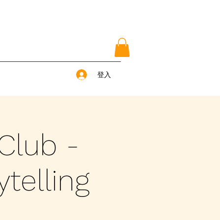
登入
Club -
telling