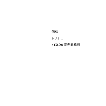
價格
£2.50
+£0.06 票券服務費